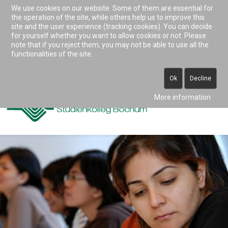
We use cookies on our website. Some of them are essential for
Accessibility & Tools
the operation of the site, while others help us to improve this
site and the user experience (tracking cookies). You can decide
for yourself whether you want to allow cookies or not. Please
note that if you reject them, you may not be able to use all the
0234 938 82 0 (vormittags)
functionalities of the site.
info@studienkolleg-bochum.de
Ok
Decline
More information