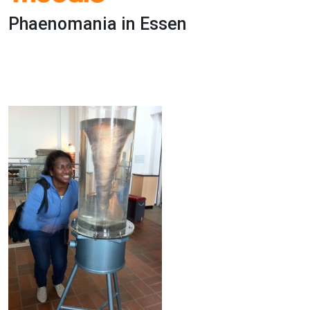
Phaenomania in Essen
1x
0:00
-:--