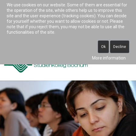
We use cookies on our website. Some of them are essential for
Accessibility & Tools
the operation of the site, while others help us to improve this
site and the user experience (tracking cookies). You can decide
for yourself whether you want to allow cookies or not. Please
note that if you reject them, you may not be able to use all the
0234 938 82 0 (vormittags)
functionalities of the site.
info@studienkolleg-bochum.de
Ok
Decline
More information