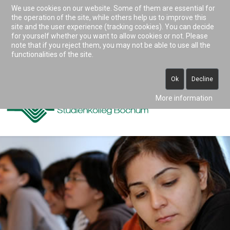
We use cookies on our website. Some of them are essential for
Accessibility & Tools
the operation of the site, while others help us to improve this
site and the user experience (tracking cookies). You can decide
for yourself whether you want to allow cookies or not. Please
note that if you reject them, you may not be able to use all the
0234 938 82 0 (vormittags)
functionalities of the site.
info@studienkolleg-bochum.de
Ok
Decline
More information