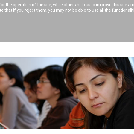
 the operation of the site, while others help us to improve this site an
0234 938 82 0
 that if you reject them, you may not be able to use all the functionaliti
PREPARATORY COURSES