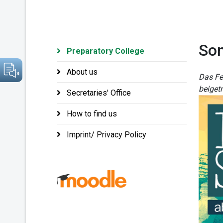
So
Preparatory College
About us
Das Fe
beiget
Secretaries' Office
How to find us
Imprint/ Privacy Policy