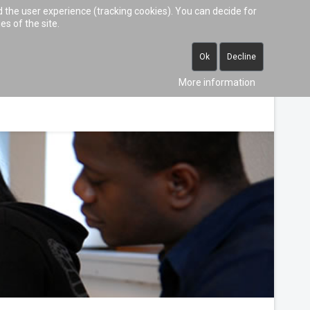
d the user experience (tracking cookies). You can decide for
 (vormittags)
info@studienkolleg-bochum.de
es of the site.
Ok
Decline
LANGUAGE COURSES
LIFE ON CAMPUS
More information