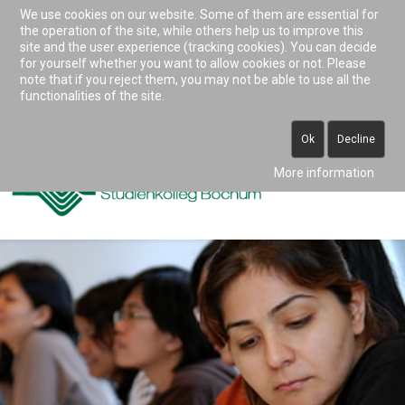
We use cookies on our website. Some of them are essential for
Accessibility & Tools
the operation of the site, while others help us to improve this
site and the user experience (tracking cookies). You can decide
for yourself whether you want to allow cookies or not. Please
note that if you reject them, you may not be able to use all the
0234 938 82 0 (vormittags)
functionalities of the site.
info@studienkolleg-bochum.de
Ok
Decline
More information