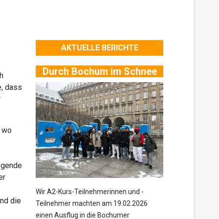
AKTUELLE BERICHTE
Durch Bochum im Schnee
h
e, dass
r
, wo
iegende
er
Wir A2-Kurs-Teilnehmerinnen und -
und die
Teilnehmer machten am 19.02.2026
einen Ausflug in die Bochumer