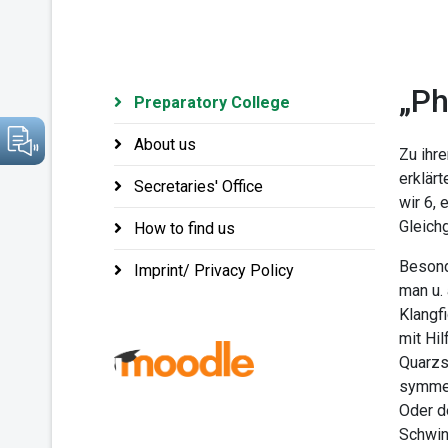
„Ph
Preparatory College
About us
Zu ihr
erklärt
Secretaries' Office
wir 6, 
Gleich
How to find us
Besond
Imprint/ Privacy Policy
man u. 
Klangfi
mit Hi
Quarzs
symmet
Oder d
Schwin