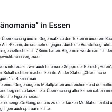
änomania“ in Essen
er Überraschung und im Gegensatz zu den Texten in unserem Buc
e Ann-Kathrin, die uns sehr engagiert durch die Ausstellung führt
einige vielleicht auch 7,Sinne hätten. Allgemein werde nämlich de
gewichtssinn vergessen.
ers interessant war auch für unsere Gruppe der Bereich „Hören“
a. Schall sichtbar machen konnte. An der Station „Chladnische
guren“ z. B. kann man
lfe eines Geigenbogens Metallplatten anstreichen - und der aufl
and beginnt zu tanzen. Zur Überraschung aller kamen dabei imm
rische Figuren heraus.
er riesengroße Gong, der uns zu einer kurzen Meditation einlud 
gungen auch spürbar machte.