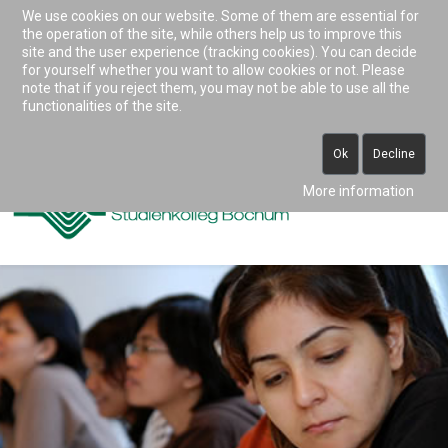
We use cookies on our website. Some of them are essential for
Accessibility & Tools
the operation of the site, while others help us to improve this
site and the user experience (tracking cookies). You can decide
for yourself whether you want to allow cookies or not. Please
note that if you reject them, you may not be able to use all the
0234 938 82 0 (vormittags)
functionalities of the site.
info@studienkolleg-bochum.de
Ok
Decline
More information