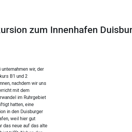
ursion zum Innenhafen Duisbu
1x
0:00
-:--
i unternahmen wir, der
kurs B1 und 2
innen, nachdem wir uns
erricht mit dem
urwandel im Ruhrgebiet
tigt hatten, eine
ion in den Duisburger
fen, weil hier gut
r das neue auf das alte