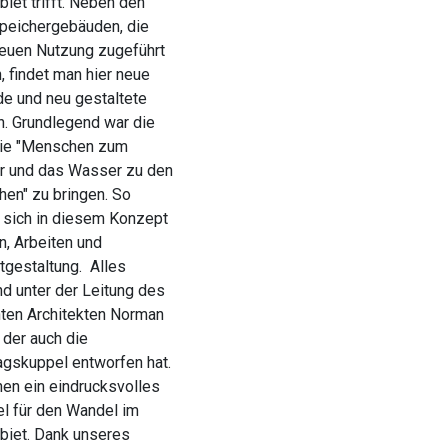
iet trifft. Neben den
Speichergebäuden, die
neuen Nutzung zugeführt
, findet man hier neue
e und neu gestaltete
n. Grundlegend war die
die "Menschen zum
 und das Wasser zu den
en" zu bringen. So
t sich in diesem Konzept
, Arbeiten und
tgestaltung. Alles
nd unter der Leitung des
ten Architekten Norman
 der auch die
agskuppel entworfen hat.
hen ein eindrucksvolles
el für den Wandel im
biet. Dank unseres