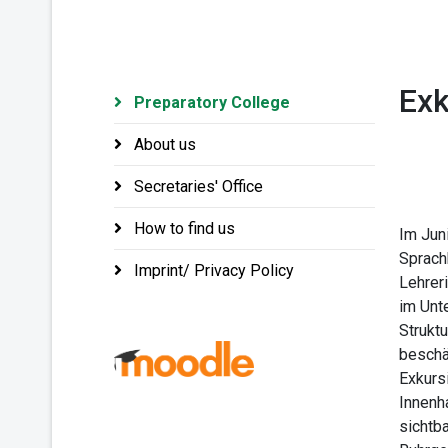
Exk
Preparatory College
About us
Secretaries' Office
How to find us
Im Jun
Sprach
Imprint/ Privacy Policy
Lehrer
im Unt
Strukt
beschäf
Exkurs
Innenha
sichtba