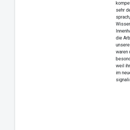
kompet
sehr d
sprach,
Wissen
Innenh
die Arb
unsere 
waren 
besond
weil i
im neu
signali