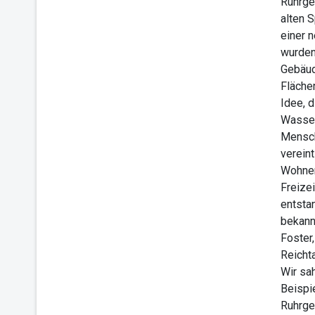
Ruhrgeb
alten 
einer 
wurden
Gebäud
Fläche
Idee, 
Wasser
Mensch
verein
Wohnen
Freizei
entsta
bekann
Foster,
Reicht
Wir sa
Beispi
Ruhrge