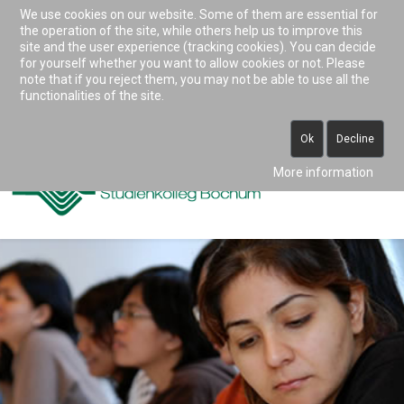
We use cookies on our website. Some of them are essential for
Accessibility & Tools
the operation of the site, while others help us to improve this
site and the user experience (tracking cookies). You can decide
for yourself whether you want to allow cookies or not. Please
note that if you reject them, you may not be able to use all the
0234 938 82 0 (vormittags)
functionalities of the site.
info@studienkolleg-bochum.de
Ok
Decline
More information