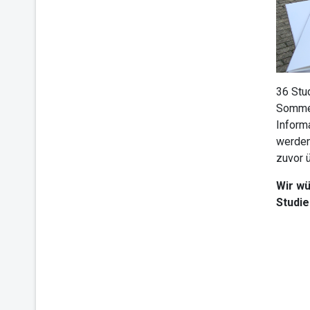
36 Stu
Sommer
Inform
werden
zuvor ü
Wir wü
Studie