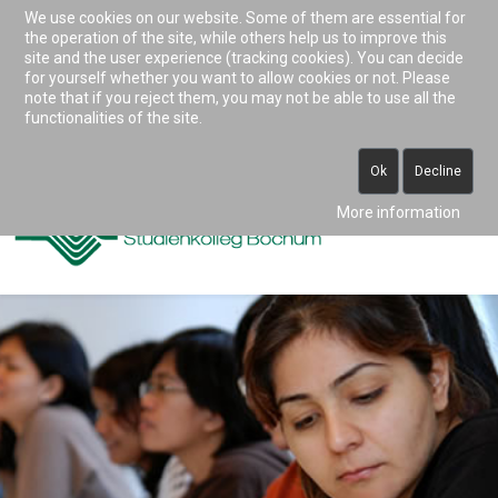
We use cookies on our website. Some of them are essential for
Accessibility & Tools
the operation of the site, while others help us to improve this
site and the user experience (tracking cookies). You can decide
for yourself whether you want to allow cookies or not. Please
note that if you reject them, you may not be able to use all the
0234 938 82 0 (vormittags)
functionalities of the site.
info@studienkolleg-bochum.de
Ok
Decline
More information