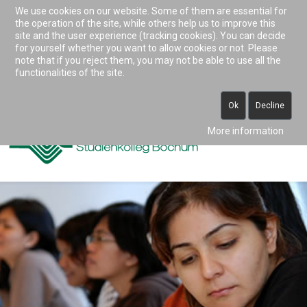
We use cookies on our website. Some of them are essential for
Accessibility & Tools
the operation of the site, while others help us to improve this
site and the user experience (tracking cookies). You can decide
for yourself whether you want to allow cookies or not. Please
note that if you reject them, you may not be able to use all the
0234 938 82 0 (vormittags)
functionalities of the site.
info@studienkolleg-bochum.de
Ok
Decline
More information