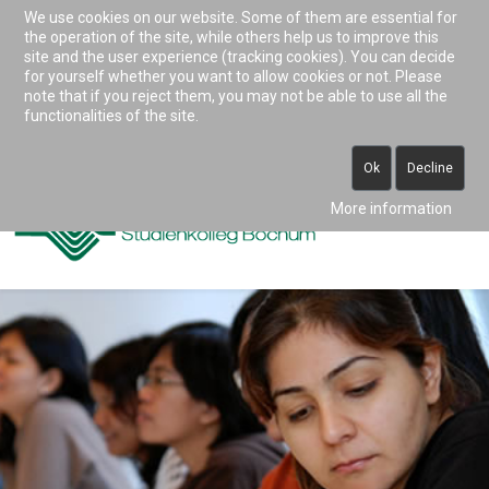
We use cookies on our website. Some of them are essential for
Accessibility & Tools
the operation of the site, while others help us to improve this
site and the user experience (tracking cookies). You can decide
for yourself whether you want to allow cookies or not. Please
note that if you reject them, you may not be able to use all the
0234 938 82 0 (vormittags)
functionalities of the site.
info@studienkolleg-bochum.de
Ok
Decline
More information