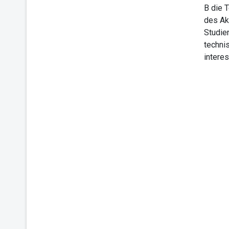
B die 
des Ak
Studie
techni
intere