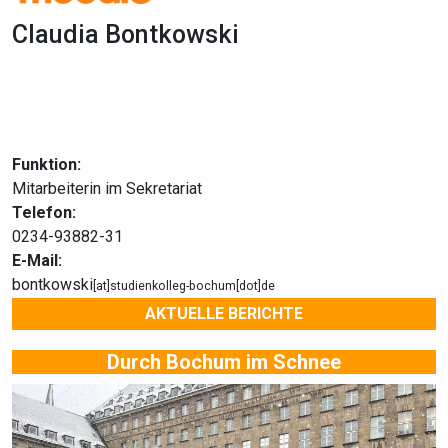
Claudia Bontkowski
1x
0:00
-:--
Funktion:
Mitarbeiterin im Sekretariat
Telefon:
0234-93882-31
E-Mail:
bontkowski
[at]studienkolleg-bochum[dot]de
AKTUELLE BERICHTE
Durch Bochum im Schnee