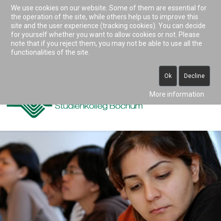
We use cookies on our website. Some of them are essential for
Accessibility & Tools
the operation of the site, while others help us to improve this
site and the user experience (tracking cookies). You can decide
for yourself whether you want to allow cookies or not. Please
note that if you reject them, you may not be able to use all the
0234 938 82 0 (vormittags)
functionalities of the site.
info@studienkolleg-bochum.de
Ok
Decline
More information